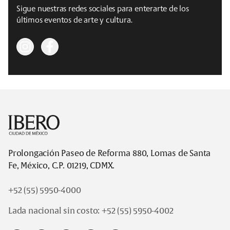
Sigue nuestras redes sociales para enterarte de los
últimos eventos de arte y cultura.
Footer
Prolongación Paseo de Reforma 880, Lomas de Santa
Fe, México, C.P. 01219, CDMX.
+52 (55) 5950-4000
Lada nacional sin costo:
+52 (55) 5950-4002