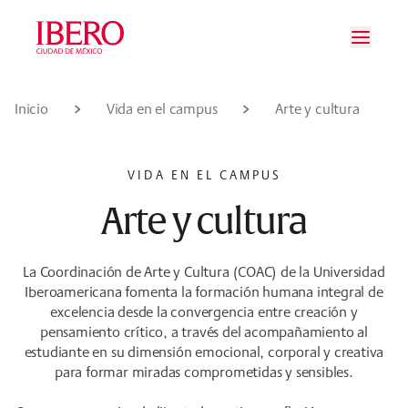
Saltar al contenido principal
Saltar a la navegación principal
Saltar al pie de página
Inicio
Vida en el campus
Arte y cultura
VIDA EN EL CAMPUS
Arte y cultura
La Coordinación de Arte y Cultura (COAC) de la Universidad
Iberoamericana fomenta la formación humana integral de
excelencia desde la convergencia entre creación y
pensamiento crítico, a través del acompañamiento al
estudiante en su dimensión emocional, corporal y creativa
para formar miradas comprometidas y sensibles.