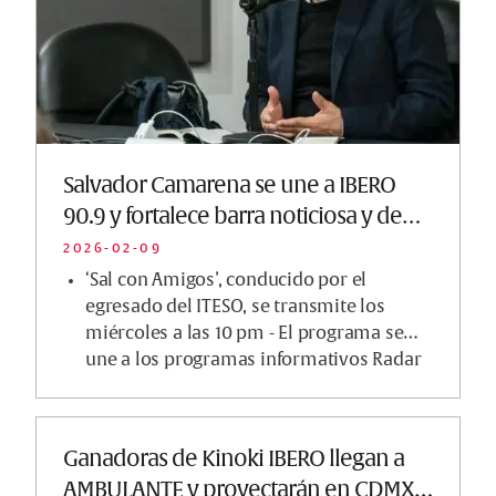
Salvador Camarena se une a IBERO
90.9 y fortalece barra noticiosa y de
opinión
2026-02-09
‘Sal con Amigos’, conducido por el
egresado del ITESO, se transmite los
miércoles a las 10 pm - El programa se
une a los programas informativos Radar
90.9, con Mario Ca...
Ganadoras de Kinoki IBERO llegan a
AMBULANTE y proyectarán en CDMX,