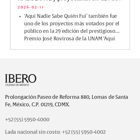
Querétaro, Michoa…
2026-02-11
'Aquí Nadie Sabe Quién Fui’ también fue
uno de los proyectos más votados por el
público en la 29 edición del prestigioso
Premio José Rovirosa de la UNAM 'Aquí
Nadie Sab...
Footer
Prolongación Paseo de Reforma 880, Lomas de Santa
Fe, México, C.P. 01219, CDMX.
+52 (55) 5950-4000
Lada nacional sin costo:
+52 (55) 5950-4002