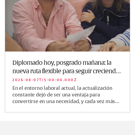
Diplomado hoy, posgrado mañana: la
nueva ruta flexible para seguir creciendo
profesio…
2026-08-07T15:00:00.000Z
En el entorno laboral actual, la actualización
constante dejó de ser una ventaja para
convertirse en una necesidad, y cada vez más
profesionistas buscan opciones que les ...
Footer