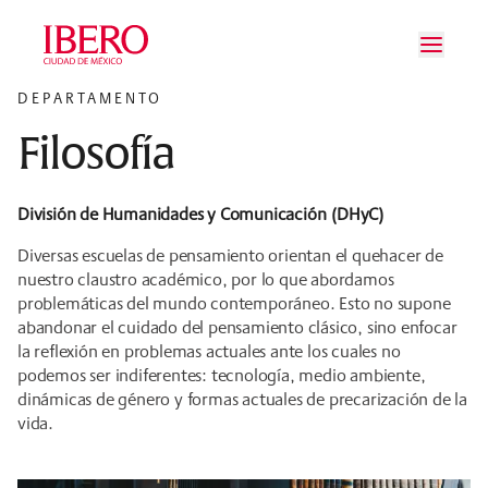
Saltar al contenido principal
Saltar a la navegación principal
Saltar al pie de página
DEPARTAMENTO
Filosofía
División de Humanidades y Comunicación (DHyC)
Diversas escuelas de pensamiento orientan el quehacer de
nuestro claustro académico, por lo que abordamos
problemáticas del mundo contemporáneo. Esto no supone
abandonar el cuidado del pensamiento clásico, sino enfocar
la reflexión en problemas actuales ante los cuales no
podemos ser indiferentes: tecnología, medio ambiente,
dinámicas de género y formas actuales de precarización de la
vida.