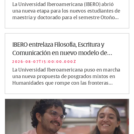
La Universidad Iberoamericana (IBERO) abrió
una nueva etapa para los nuevos estudiantes de
maestría y doctorado para el semestre Otoño
2026 con una ceremonia de bienvenid...
IBERO entrelaza Filosofía, Escritura y
Comunicación en nuevo modelo de
posgrados mixt…
2026-08-07T15:00:00.000Z
La Universidad Iberoamericana puso en marcha
una nueva propuesta de posgrados mixtos en
Humanidades que rompe con las fronteras
tradicionales entre disciplinas y ofrece a...