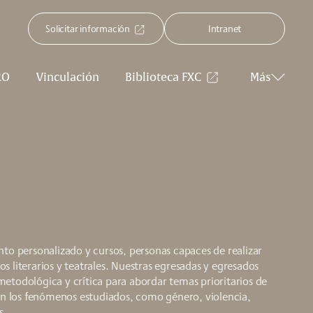
Solicitar información
Intranet
RO
Vinculación
Biblioteca FXC
Más
nto personalizado y cursos, personas capaces de realizar
s literarios y teatrales. Nuestras egresadas y egresados
etodológica y crítica para abordar temas prioritarios de
 en los fenómenos estudiados, como género, violencia,
s.