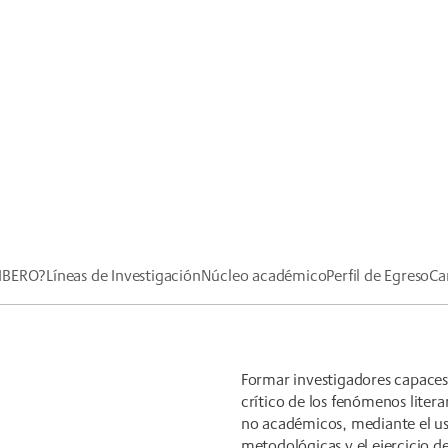
 IBERO?
Líneas de Investigación
Núcleo académico
Perfil de Egreso
Ca
Formar investigadores capaces
crítico de los fenómenos litera
no académicos, mediante el us
metodológicas y el ejercicio de