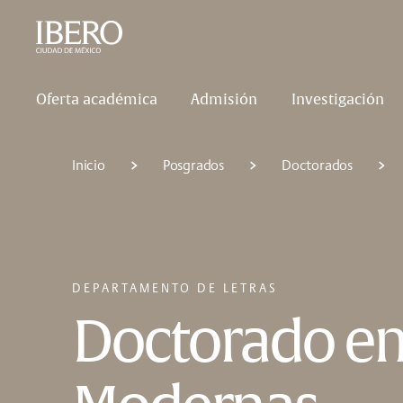
Saltar al contenido principal
Saltar a la navegación principal
Saltar al pie de página
Oferta académica
Admisión
Investigación
Inicio
Posgrados
Doctorados
DEPARTAMENTO DE LETRAS
Doctorado en