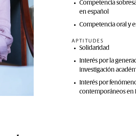
Competencia sobresali
en español
Competencia oral y es
APTITUDES
Solidaridad
Interés por la genera
investigación acad
Interés por fenómenos
contemporáneos en 
Interés por las prob
críticas literarias, así