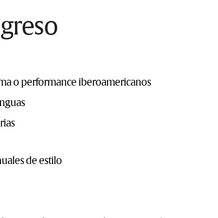
ingreso
rama o performance iberoamericanos
enguas
arias
uales de estilo