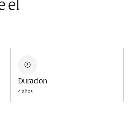
 el
Duración
4 años