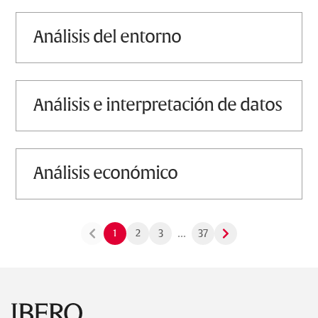
análisis del entorno
análisis e interpretación de datos
análisis económico
...
1
2
3
37
Footer