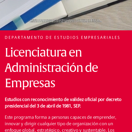
DEPARTAMENTO DE ESTUDIOS EMPRESARIALES
Licenciatura en
Administración de
Empresas
Estudios con reconocimiento de validez oficial por decreto
presidencial del 3 de abril de 1981, SEP.
Este programa forma a personas capaces de emprender,
innovar y dirigir cualquier tipo de organización con un
enfoque global, estratégico, creativo y sustentable. Los