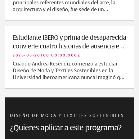
principales referentes mundiales del arte, la
arquitectura y el diseño, fue sede de un
encuentro internacional que celebró...
Estudiante IBERO y prima de desaparecida
convierte cuatro historias de ausencia en
pr…
2026-06-20T00:00:00.000Z
Cuando Andrea Reséndiz comenzó a estudiar
Diseño de Moda y Textiles Sostenibles en la
Universidad Iberoamericana nunca imaginó que
su proyecto de titulación la llevaría a...
DISEÑO DE MODA Y TEXTILES SOSTENIBLES
¿Quieres aplicar a este programa?