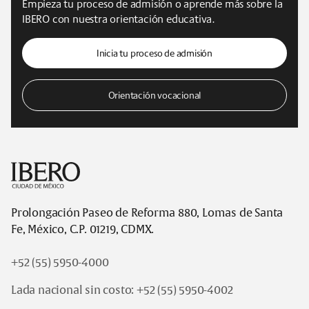
Empieza tu proceso de admisión o aprende más sobre la
IBERO con nuestra orientación educativa.
Inicia tu proceso de admisión
Orientación vocacional
Footer
Prolongación Paseo de Reforma 880, Lomas de Santa
Fe, México, C.P. 01219, CDMX.
+52 (55) 5950-4000
Lada nacional sin costo:
+52 (55) 5950-4002