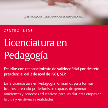
CENTRO INIDE
Licenciatura en
Pedagogía
Estudios con reconocimiento de validez oficial por decreto
presidencial del 3 de abril de 1981, SEP.
En la Licenciatura en Pedagogía formamos para formar
futuros, creando profesionistas capaces de generar
ambientes y procesos educativos para las distintas etapas de
la vida y en diversas realidades.