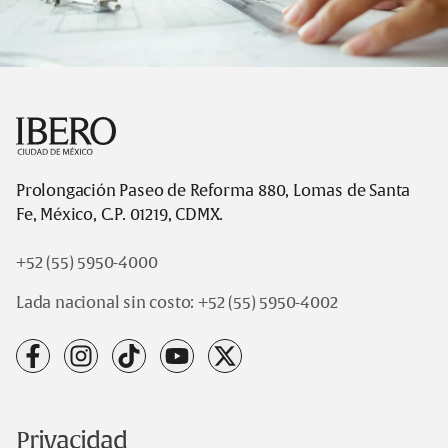
Footer
Prolongación Paseo de Reforma 880, Lomas de Santa
Fe, México, C.P. 01219, CDMX.
+52 (55) 5950-4000
Lada nacional sin costo:
+52 (55) 5950-4002
facebook
instagram
tiktok
youtube
x
Privacidad