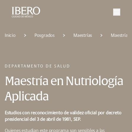
Saltar al contenido principal
Saltar a la navegación principal
Saltar al pie de página
Inicio
Posgrados
Maestrías
Maestría e
DEPARTAMENTO DE SALUD
Maestría en Nutriología
Aplicada
Estudios con reconocimiento de validez oficial por decreto
presidencial del 3 de abril de 1981, SEP.
Quienes estudian este programa son sensibles a las