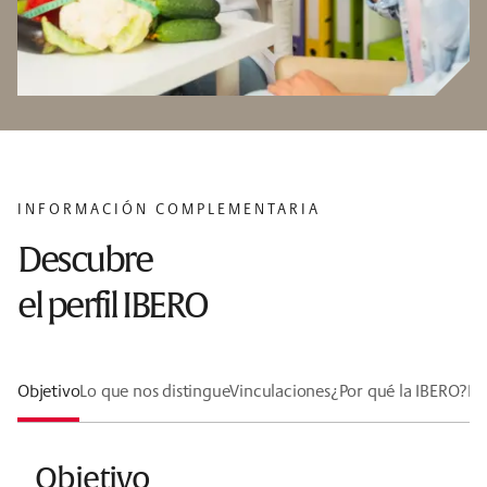
INFORMACIÓN COMPLEMENTARIA
Descubre
el perfil IBERO
Objetivo
Lo que nos distingue
Vinculaciones
¿Por qué la IBERO?
Lí
Objetivo