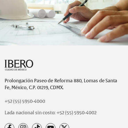
Footer
Prolongación Paseo de Reforma 880, Lomas de Santa
Fe, México, C.P. 01219, CDMX.
+52 (55) 5950-4000
Lada nacional sin costo:
+52 (55) 5950-4002
facebook
instagram
tiktok
youtube
x