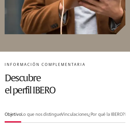
INFORMACIÓN COMPLEMENTARIA
Descubre
el perfil IBERO
Objetivo
Lo que nos distingue
Vinculaciones
¿Por qué la IBERO?
Lí