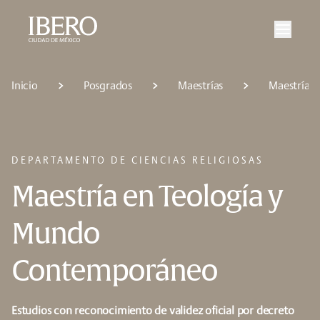
Saltar al contenido principal
Saltar a la navegación principal
Saltar al pie de página
Inicio
Posgrados
Maestrías
Maestría 
DEPARTAMENTO DE CIENCIAS RELIGIOSAS
Maestría en Teología y
Mundo
Contemporáneo
Estudios con reconocimiento de validez oficial por decreto