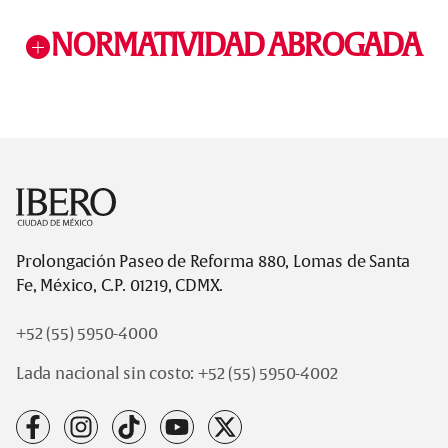
NORMATIVIDAD ABROGADA
Footer
Prolongación Paseo de Reforma 880, Lomas de Santa
Fe, México, C.P. 01219, CDMX.
+52 (55) 5950-4000
Lada nacional sin costo:
+52 (55) 5950-4002
facebook
instagram
tiktok
youtube
x