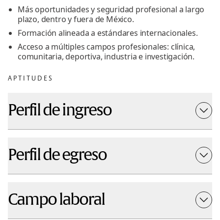
Más oportunidades y seguridad profesional a largo
plazo, dentro y fuera de México.
Formación alineada a estándares internacionales.
Acceso a múltiples campos profesionales: clínica,
comunitaria, deportiva, industria e investigación.
APTITUDES
Conoce más sobre la acreditación y el camino
profesional en el
micrositio
Perfil de ingreso
CONOCIMIENTOS
Conocimientos básicos de aritmética y álgebra.
Perfil de egreso
Conocimientos básicos de química general.
Conocimientos básicos de biología
Promover estilos de vida saludables a partir del
diseño de intervenciones alimentarias, nutricias y de
HABILIDADES
Campo laboral
actividad física con base en la implementación del
Comunicarse con claridad de manera oral y escrita
Proceso de Atención Nutricia en individuos, grupos y
APTITUDES
poblaciones de diferentes edades, contextos